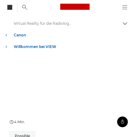
Canon Logo, back to
Virtual Reality für die Radiologie der realen Welt
Auf B
Canon
Willkommen bei VIEW
4 Min.
Possible