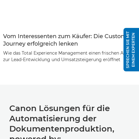
S
P
R
E
C
H
E
N
S
I
E
M
I
T
E
I
N
E
M
E
X
P
E
R
T
E
N
Vom Interessenten zum Käufer: Die Customer
Journey erfolgreich lenken
Wie das Total Experience Management einen frischen Ansatz
zur Lead-Entwicklung und Umsatzsteigerung eröffnet
Canon Lösungen für die
Automatisierung der
Dokumentenproduktion,
powered by: