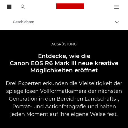
Canon Logo, back to
Geschichten
Auf B
Canon
Professionelle Fotografie und Videos
AUSRÜSTUNG
Entdecke, wie die
Canon EOS R6 Mark III neue kreative
Möglichkeiten eröffnet
Drei Experten erkunden die Vielseitigkeit der
spiegellosen Vollformatkamera der nächsten
Generation in den Bereichen Landschafts-,
Porträt- und Actionfotografie und halten
jeden Moment auf ihre eigene Weise fest.