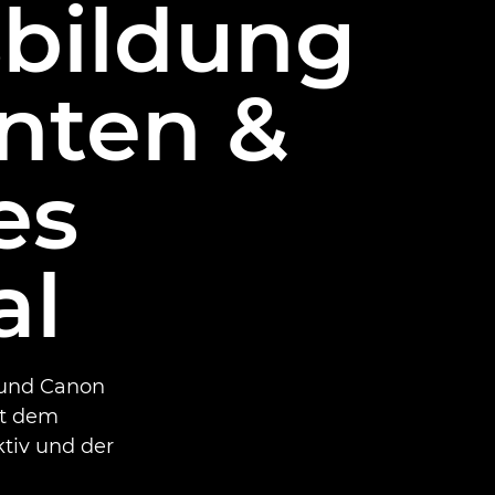
sbildung
nten &
es
al
 und Canon
it dem
tiv und der