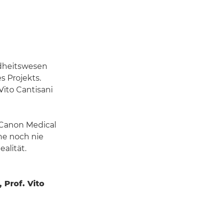
ndheitswesen
s Projekts.
ito Cantisani
Canon Medical
ne noch nie
alität.
 Prof. Vito