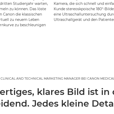
dritten Studienjahr warten,
Kamera, die sich schnell und einf
eln zu können. Das löste
Kunde stereoskpoische 180°-Bilde
n Canon die klassischen
eine Ultraschalluntersuchung durc
irtuell zu neuem Leben
Ultraschallgerät und den Patiente
ernkurve zu beschleunigen
, CLINICAL AND TECHNICAL MARKETING MANAGER BEI CANON MEDICAL
rtiges, klares Bild ist in
idend. Jedes kleine Detail