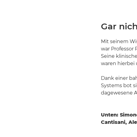
Gar nic
Mit seinem Wi
war Professor 
Seine klinisc
waren hierbei 
Dank einer ba
Systems bot si
dagewesene Art
Unten: Simone 
Cantisani, Al