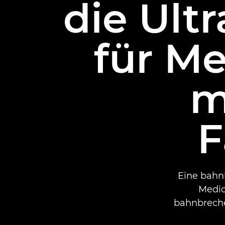
die Ult
für M
m
F
Eine bahn
Medic
bahnbreche