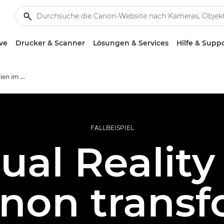
ve
Drucker & Scanner
Lösungen & Services
Hilfe & Supp
Professionelle Fallstudien im Bereich Foto und Video
FALLBEISPIEL
tual Realit
non transf