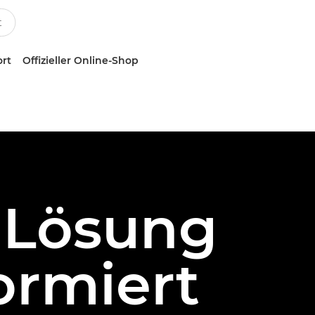
ort
Offizieller Online-Shop
y Lösung
ormiert