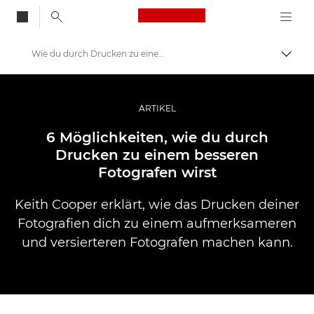
Canon Logo, back to
Wie du durch Drucken zu einem besseren Fotografen wirst
Auf B
Canon
Professionelle Fotografie und Videos
ARTIKEL
Geschichten
6 Möglichkeiten, wie du durch
Drucken zu einem besseren
Fotografen wirst
Keith Cooper erklärt, wie das Drucken deiner
Fotografien dich zu einem aufmerksameren
und versierteren Fotografen machen kann.